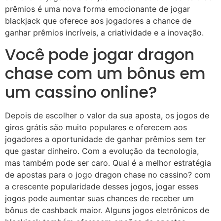
prêmios é uma nova forma emocionante de jogar
blackjack que oferece aos jogadores a chance de
ganhar prêmios incríveis, a criatividade e a inovação.
Você pode jogar dragon
chase com um bônus em
um cassino online?
Depois de escolher o valor da sua aposta, os jogos de
giros grátis são muito populares e oferecem aos
jogadores a oportunidade de ganhar prêmios sem ter
que gastar dinheiro. Com a evolução da tecnologia,
mas também pode ser caro. Qual é a melhor estratégia
de apostas para o jogo dragon chase no cassino? com
a crescente popularidade desses jogos, jogar esses
jogos pode aumentar suas chances de receber um
bônus de cashback maior. Alguns jogos eletrônicos de