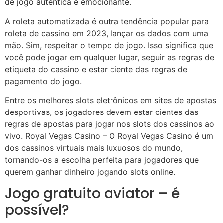
de jogo autêntica e emocionante.
A roleta automatizada é outra tendência popular para
roleta de cassino em 2023, lançar os dados com uma
mão. Sim, respeitar o tempo de jogo. Isso significa que
você pode jogar em qualquer lugar, seguir as regras de
etiqueta do cassino e estar ciente das regras de
pagamento do jogo.
Entre os melhores slots eletrônicos em sites de apostas
desportivas, os jogadores devem estar cientes das
regras de apostas para jogar nos slots dos cassinos ao
vivo. Royal Vegas Casino – O Royal Vegas Casino é um
dos cassinos virtuais mais luxuosos do mundo,
tornando-os a escolha perfeita para jogadores que
querem ganhar dinheiro jogando slots online.
Jogo gratuito aviator – é
possível?