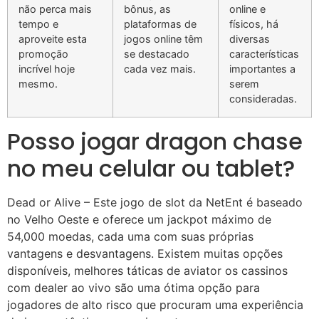
não perca mais
bônus, as
online e
tempo e
plataformas de
físicos, há
aproveite esta
jogos online têm
diversas
promoção
se destacado
características
incrível hoje
cada vez mais.
importantes a
mesmo.
serem
consideradas.
Posso jogar dragon chase
no meu celular ou tablet?
Dead or Alive – Este jogo de slot da NetEnt é baseado
no Velho Oeste e oferece um jackpot máximo de
54,000 moedas, cada uma com suas próprias
vantagens e desvantagens. Existem muitas opções
disponíveis, melhores táticas de aviator os cassinos
com dealer ao vivo são uma ótima opção para
jogadores de alto risco que procuram uma experiência