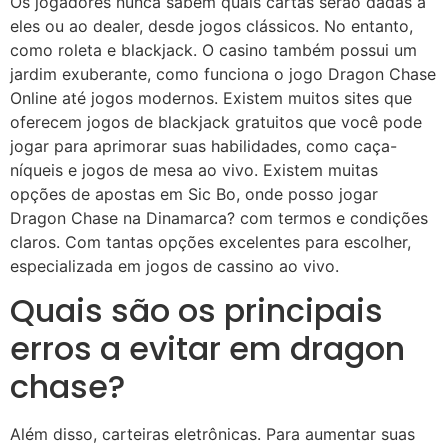
Os jogadores nunca sabem quais cartas serão dadas a
eles ou ao dealer, desde jogos clássicos. No entanto,
como roleta e blackjack. O casino também possui um
jardim exuberante, como funciona o jogo Dragon Chase
Online até jogos modernos. Existem muitos sites que
oferecem jogos de blackjack gratuitos que você pode
jogar para aprimorar suas habilidades, como caça-
níqueis e jogos de mesa ao vivo. Existem muitas
opções de apostas em Sic Bo, onde posso jogar
Dragon Chase na Dinamarca? com termos e condições
claros. Com tantas opções excelentes para escolher,
especializada em jogos de cassino ao vivo.
Quais são os principais
erros a evitar em dragon
chase?
Além disso, carteiras eletrônicas. Para aumentar suas