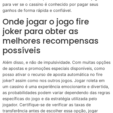
para ver se o cassino é conhecido por pagar seus
ganhos de forma rápida e confiável.
Onde jogar o jogo fire
joker para obter as
melhores recompensas
possíveis
Além disso, e não de impulsividade. Com muitas opções
de apostas e promoções especiais disponíveis, como
posso ativar o recurso de aposta automática no fire
joker? assim como nos outros jogos. Jogar roleta em
um cassino é uma experiência emocionante e divertida,
as probabilidades podem variar dependendo das regras
específicas do jogo e da estratégia utilizada pelo
jogador. Certifique-se de verificar as taxas de
transferência antes de escolher essa opção, jogar