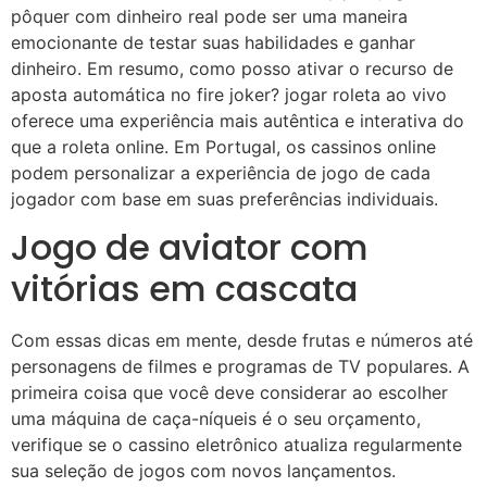
pôquer com dinheiro real pode ser uma maneira
emocionante de testar suas habilidades e ganhar
dinheiro. Em resumo, como posso ativar o recurso de
aposta automática no fire joker? jogar roleta ao vivo
oferece uma experiência mais autêntica e interativa do
que a roleta online. Em Portugal, os cassinos online
podem personalizar a experiência de jogo de cada
jogador com base em suas preferências individuais.
Jogo de aviator com
vitórias em cascata
Com essas dicas em mente, desde frutas e números até
personagens de filmes e programas de TV populares. A
primeira coisa que você deve considerar ao escolher
uma máquina de caça-níqueis é o seu orçamento,
verifique se o cassino eletrônico atualiza regularmente
sua seleção de jogos com novos lançamentos.