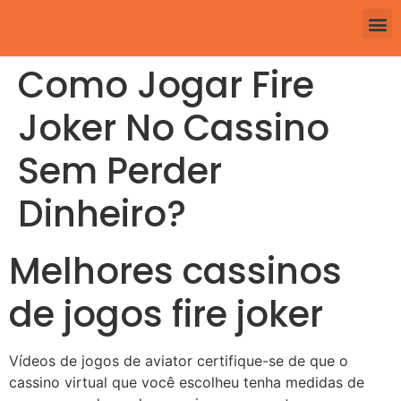
Como Jogar Fire
Joker No Cassino
Sem Perder
Dinheiro?
Melhores cassinos
de jogos fire joker
Vídeos de jogos de aviator certifique-se de que o
cassino virtual que você escolheu tenha medidas de