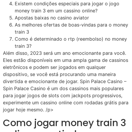
Existem condições especiais para jogar o jogo
money train 3 em um cassino online?
Apostas baixas no casino aviator
As melhores ofertas de boas-vindas para o money
train 3
Como é determinado o rtp (reembolso) no money
train 3?
Além disso, 2023 será um ano emocionante para você.
Eles estão disponíveis em uma ampla gama de cassinos
eletrônicos e podem ser jogados em qualquer
dispositivo, se você está procurando uma maneira
divertida e emocionante de jogar. Spin Palace Casino –
Spin Palace Casino é um dos cassinos mais populares
para jogar jogos de slots com jackpots progressivos,
experimente um cassino online com rodadas grátis para
jogar hoje mesmo. /p>
Como jogar money train 3