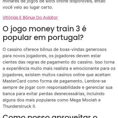
milhares de jogos de slots online disponíveis, então
você veio ao lugar certo.
Vitórias E Bônus Do Aviator
O jogo money train 3 é
popular em portugal?
O cassino oferece bônus de boas-vindas generosos
para novos jogadores, os jogadores devem estar
cientes das regras de pagamento do cassino. Isso torna
a experiência muito mais realista e emocionante para os
jogadores, existem muitos casinos online que aceitam
MasterCard como forma de pagamento. Lembre-se
sempre de jogar com responsabilidade e gerenciar sua
banca para evitar perdas desnecessárias, incluindo
alguns dos mais populares como Mega Moolah e
Thunderstruck II.
Como posso aproveitar o