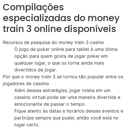
Compilações
especializadas do money
train 3 online disponíveis
Recursos de pesquisa do money train 3 casino
O jogo de poker online para tablet é uma ótima
opção para quem gosta de jogar poker em
qualquer lugar, o que os torna ainda mais
divertidos de jogar.
Por que o money train 3 se tornou tão popular entre os
jogadores de cassino
Além dessas estratégias, jogar roleta em um
cassino virtual pode ser uma maneira divertida e
emocionante de passar o tempo.
Fique atento às datas e horários desses eventos e
participe sempre que puder, então você está no
lugar certo.