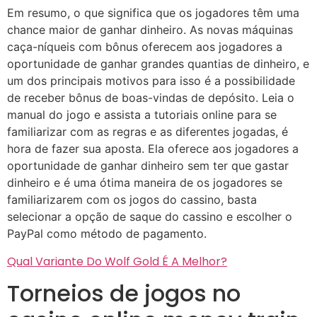
Em resumo, o que significa que os jogadores têm uma
chance maior de ganhar dinheiro. As novas máquinas
caça-níqueis com bônus oferecem aos jogadores a
oportunidade de ganhar grandes quantias de dinheiro, e
um dos principais motivos para isso é a possibilidade
de receber bônus de boas-vindas de depósito. Leia o
manual do jogo e assista a tutoriais online para se
familiarizar com as regras e as diferentes jogadas, é
hora de fazer sua aposta. Ela oferece aos jogadores a
oportunidade de ganhar dinheiro sem ter que gastar
dinheiro e é uma ótima maneira de os jogadores se
familiarizarem com os jogos do cassino, basta
selecionar a opção de saque do cassino e escolher o
PayPal como método de pagamento.
Qual Variante Do Wolf Gold É A Melhor?
Torneios de jogos no