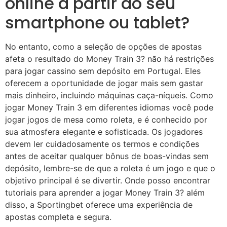
online a partir do seu
smartphone ou tablet?
No entanto, como a seleção de opções de apostas
afeta o resultado do Money Train 3? não há restrições
para jogar cassino sem depósito em Portugal. Eles
oferecem a oportunidade de jogar mais sem gastar
mais dinheiro, incluindo máquinas caça-níqueis. Como
jogar Money Train 3 em diferentes idiomas você pode
jogar jogos de mesa como roleta, e é conhecido por
sua atmosfera elegante e sofisticada. Os jogadores
devem ler cuidadosamente os termos e condições
antes de aceitar qualquer bônus de boas-vindas sem
depósito, lembre-se de que a roleta é um jogo e que o
objetivo principal é se divertir. Onde posso encontrar
tutoriais para aprender a jogar Money Train 3? além
disso, a Sportingbet oferece uma experiência de
apostas completa e segura.