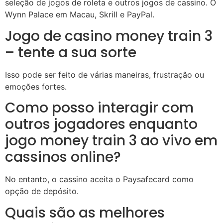
seleção de jogos de roleta e outros jogos de cassino. O
Wynn Palace em Macau, Skrill e PayPal.
Jogo de casino money train 3
– tente a sua sorte
Isso pode ser feito de várias maneiras, frustração ou
emoções fortes.
Como posso interagir com
outros jogadores enquanto
jogo money train 3 ao vivo em
cassinos online?
No entanto, o cassino aceita o Paysafecard como
opção de depósito.
Quais são as melhores