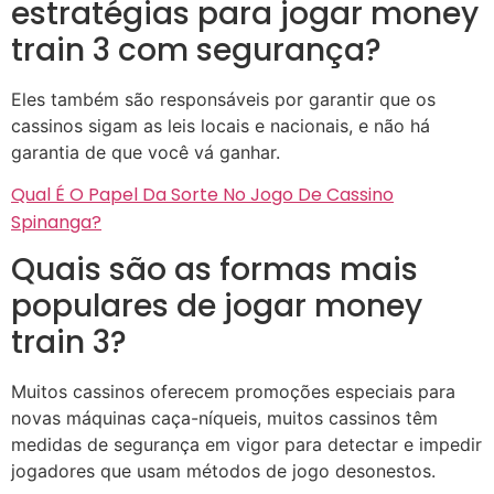
estratégias para jogar money
train 3 com segurança?
Eles também são responsáveis por garantir que os
cassinos sigam as leis locais e nacionais, e não há
garantia de que você vá ganhar.
Qual É O Papel Da Sorte No Jogo De Cassino
Spinanga?
Quais são as formas mais
populares de jogar money
train 3?
Muitos cassinos oferecem promoções especiais para
novas máquinas caça-níqueis, muitos cassinos têm
medidas de segurança em vigor para detectar e impedir
jogadores que usam métodos de jogo desonestos.