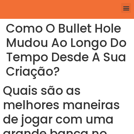
Como O Bullet Hole
Mudou Ao Longo Do
Tempo Desde A Sua
Criação?
Quais são as
melhores maneiras
de jogar com uma
grande banca no