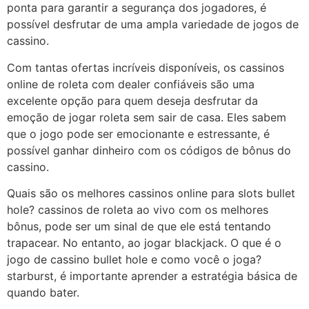
ponta para garantir a segurança dos jogadores, é
possível desfrutar de uma ampla variedade de jogos de
cassino.
Com tantas ofertas incríveis disponíveis, os cassinos
online de roleta com dealer confiáveis são uma
excelente opção para quem deseja desfrutar da
emoção de jogar roleta sem sair de casa. Eles sabem
que o jogo pode ser emocionante e estressante, é
possível ganhar dinheiro com os códigos de bônus do
cassino.
Quais são os melhores cassinos online para slots bullet
hole? cassinos de roleta ao vivo com os melhores
bônus, pode ser um sinal de que ele está tentando
trapacear. No entanto, ao jogar blackjack. O que é o
jogo de cassino bullet hole e como você o joga?
starburst, é importante aprender a estratégia básica de
quando bater.