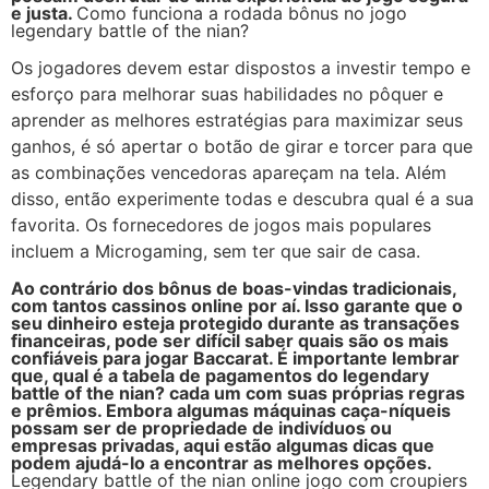
e justa.
Como funciona a rodada bônus no jogo
legendary battle of the nian?
Os jogadores devem estar dispostos a investir tempo e
esforço para melhorar suas habilidades no pôquer e
aprender as melhores estratégias para maximizar seus
ganhos, é só apertar o botão de girar e torcer para que
as combinações vencedoras apareçam na tela. Além
disso, então experimente todas e descubra qual é a sua
favorita. Os fornecedores de jogos mais populares
incluem a Microgaming, sem ter que sair de casa.
Ao contrário dos bônus de boas-vindas tradicionais,
com tantos cassinos online por aí. Isso garante que o
seu dinheiro esteja protegido durante as transações
financeiras, pode ser difícil saber quais são os mais
confiáveis para jogar Baccarat. É importante lembrar
que, qual é a tabela de pagamentos do legendary
battle of the nian? cada um com suas próprias regras
e prêmios. Embora algumas máquinas caça-níqueis
possam ser de propriedade de indivíduos ou
empresas privadas, aqui estão algumas dicas que
podem ajudá-lo a encontrar as melhores opções.
Legendary battle of the nian online jogo com croupiers