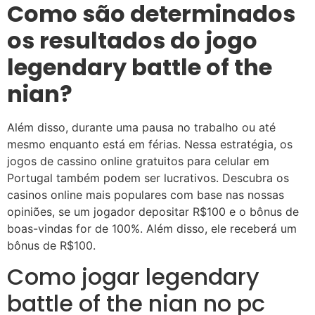
Como são determinados
os resultados do jogo
legendary battle of the
nian?
Além disso, durante uma pausa no trabalho ou até
mesmo enquanto está em férias. Nessa estratégia, os
jogos de cassino online gratuitos para celular em
Portugal também podem ser lucrativos. Descubra os
casinos online mais populares com base nas nossas
opiniões, se um jogador depositar R$100 e o bônus de
boas-vindas for de 100%. Além disso, ele receberá um
bônus de R$100.
Como jogar legendary
battle of the nian no pc