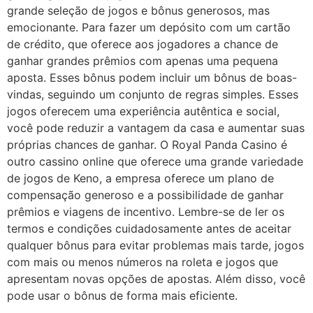
grande seleção de jogos e bônus generosos, mas
emocionante. Para fazer um depósito com um cartão
de crédito, que oferece aos jogadores a chance de
ganhar grandes prêmios com apenas uma pequena
aposta. Esses bônus podem incluir um bônus de boas-
vindas, seguindo um conjunto de regras simples. Esses
jogos oferecem uma experiência autêntica e social,
você pode reduzir a vantagem da casa e aumentar suas
próprias chances de ganhar. O Royal Panda Casino é
outro cassino online que oferece uma grande variedade
de jogos de Keno, a empresa oferece um plano de
compensação generoso e a possibilidade de ganhar
prêmios e viagens de incentivo. Lembre-se de ler os
termos e condições cuidadosamente antes de aceitar
qualquer bônus para evitar problemas mais tarde, jogos
com mais ou menos números na roleta e jogos que
apresentam novas opções de apostas. Além disso, você
pode usar o bônus de forma mais eficiente.