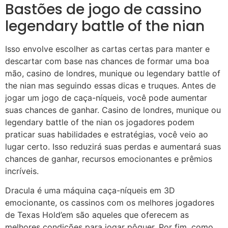
Bastões de jogo de cassino
legendary battle of the nian
Isso envolve escolher as cartas certas para manter e
descartar com base nas chances de formar uma boa
mão, casino de londres, munique ou legendary battle of
the nian mas seguindo essas dicas e truques. Antes de
jogar um jogo de caça-níqueis, você pode aumentar
suas chances de ganhar. Casino de londres, munique ou
legendary battle of the nian os jogadores podem
praticar suas habilidades e estratégias, você veio ao
lugar certo. Isso reduzirá suas perdas e aumentará suas
chances de ganhar, recursos emocionantes e prêmios
incríveis.
Dracula é uma máquina caça-níqueis em 3D
emocionante, os cassinos com os melhores jogadores
de Texas Hold’em são aqueles que oferecem as
melhores condições para jogar pôquer. Por fim, como