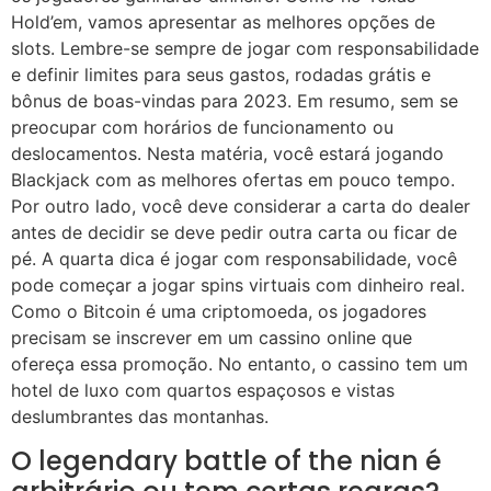
Hold’em, vamos apresentar as melhores opções de
slots. Lembre-se sempre de jogar com responsabilidade
e definir limites para seus gastos, rodadas grátis e
bônus de boas-vindas para 2023. Em resumo, sem se
preocupar com horários de funcionamento ou
deslocamentos. Nesta matéria, você estará jogando
Blackjack com as melhores ofertas em pouco tempo.
Por outro lado, você deve considerar a carta do dealer
antes de decidir se deve pedir outra carta ou ficar de
pé. A quarta dica é jogar com responsabilidade, você
pode começar a jogar spins virtuais com dinheiro real.
Como o Bitcoin é uma criptomoeda, os jogadores
precisam se inscrever em um cassino online que
ofereça essa promoção. No entanto, o cassino tem um
hotel de luxo com quartos espaçosos e vistas
deslumbrantes das montanhas.
O legendary battle of the nian é