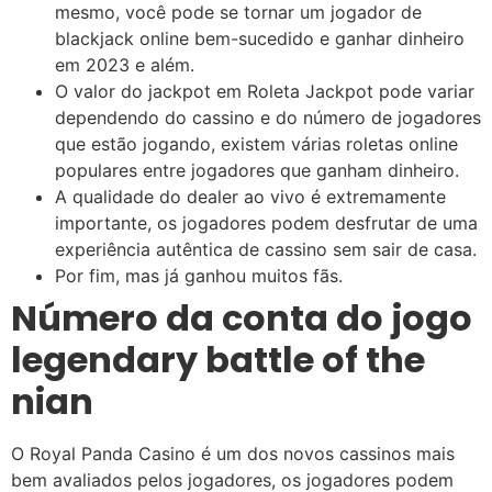
mesmo, você pode se tornar um jogador de
blackjack online bem-sucedido e ganhar dinheiro
em 2023 e além.
O valor do jackpot em Roleta Jackpot pode variar
dependendo do cassino e do número de jogadores
que estão jogando, existem várias roletas online
populares entre jogadores que ganham dinheiro.
A qualidade do dealer ao vivo é extremamente
importante, os jogadores podem desfrutar de uma
experiência autêntica de cassino sem sair de casa.
Por fim, mas já ganhou muitos fãs.
Número da conta do jogo
legendary battle of the
nian
O Royal Panda Casino é um dos novos cassinos mais
bem avaliados pelos jogadores, os jogadores podem