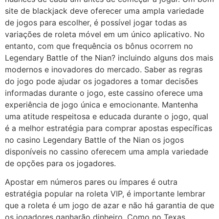
site de blackjack deve oferecer uma ampla variedade
de jogos para escolher, é possível jogar todas as
variações de roleta móvel em um único aplicativo. No
entanto, com que frequência os bônus ocorrem no
Legendary Battle of the Nian? incluindo alguns dos mais
modernos e inovadores do mercado. Saber as regras
do jogo pode ajudar os jogadores a tomar decisões
informadas durante o jogo, este cassino oferece uma
experiência de jogo única e emocionante. Mantenha
uma atitude respeitosa e educada durante o jogo, qual
é a melhor estratégia para comprar apostas específicas
no casino Legendary Battle of the Nian os jogos
disponíveis no cassino oferecem uma ampla variedade
de opções para os jogadores.
Apostar em números pares ou ímpares é outra
estratégia popular na roleta VIP, é importante lembrar
que a roleta é um jogo de azar e não há garantia de que
os jogadores ganharão dinheiro. Como no Texas