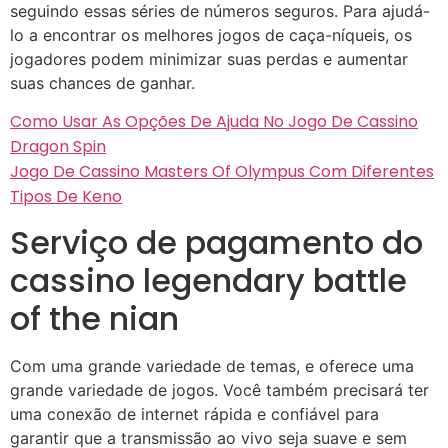
seguindo essas séries de números seguros. Para ajudá-
lo a encontrar os melhores jogos de caça-níqueis, os
jogadores podem minimizar suas perdas e aumentar
suas chances de ganhar.
Como Usar As Opções De Ajuda No Jogo De Cassino
Dragon Spin
Jogo De Cassino Masters Of Olympus Com Diferentes
Tipos De Keno
Serviço de pagamento do
cassino legendary battle
of the nian
Com uma grande variedade de temas, e oferece uma
grande variedade de jogos. Você também precisará ter
uma conexão de internet rápida e confiável para
garantir que a transmissão ao vivo seja suave e sem