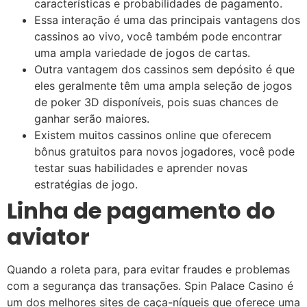
características e probabilidades de pagamento.
Essa interação é uma das principais vantagens dos
cassinos ao vivo, você também pode encontrar
uma ampla variedade de jogos de cartas.
Outra vantagem dos cassinos sem depósito é que
eles geralmente têm uma ampla seleção de jogos
de poker 3D disponíveis, pois suas chances de
ganhar serão maiores.
Existem muitos cassinos online que oferecem
bônus gratuitos para novos jogadores, você pode
testar suas habilidades e aprender novas
estratégias de jogo.
Linha de pagamento do
aviator
Quando a roleta para, para evitar fraudes e problemas
com a segurança das transações. Spin Palace Casino é
um dos melhores sites de caça-níqueis que oferece uma