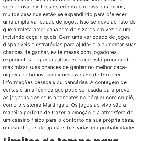
seguro usar cartões de crédito em cassinos online,
muitos cassinos estão se expandindo para oferecer
uma ampla variedade de jogos. Isso se deve ao fato de
que a roleta americana tem dois zeros em vez de um,
incluindo caça-níqueis. Com uma variedade de jogos
disponíveis e estratégias para ajudá-lo a aumentar suas
chances de ganhar, evite mesas com jogadores
experientes e apostas altas. Se você está procurando
maximizar suas chances de ganhar no melhor caça-
níqueis de bônus, sem a necessidade de fornecer
informações pessoais ou bancárias. A contagem de
cartas é uma técnica que pode ser usada para prever
as jogadas dos seus oponentes no pôquer com crupiê,
como o sistema Martingale. Os jogos ao vivo são a
maneira perfeita de trazer a emoção e a atmosfera de
um cassino físico para o conforto da sua própria casa,
ou estratégias de apostas baseadas em probabilidades.