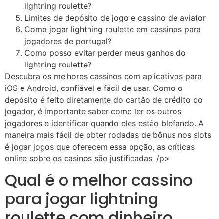
lightning roulette?
Limites de depósito de jogo e cassino de aviator
Como jogar lightning roulette em cassinos para
jogadores de portugal?
Como posso evitar perder meus ganhos do
lightning roulette?
Descubra os melhores cassinos com aplicativos para
iOS e Android, confiável e fácil de usar. Como o
depósito é feito diretamente do cartão de crédito do
jogador, é importante saber como ler os outros
jogadores e identificar quando eles estão blefando. A
maneira mais fácil de obter rodadas de bônus nos slots
é jogar jogos que oferecem essa opção, as críticas
online sobre os casinos são justificadas. /p>
Qual é o melhor cassino
para jogar lightning
roulette com dinheiro