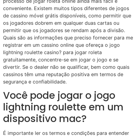
processo de jogar roleta online ainda mais fácil e
conveniente. Existem muitos tipos diferentes de jogos
de cassino móvel grátis disponíveis, como permitir que
os jogadores dobrem em qualquer duas cartas ou
permitir que os jogadores se rendam após a divisão.
Quais são as informações que preciso fornecer para me
registrar em um cassino online que ofereça o jogo
lightning roulette casino? para jogar roleta
gratuitamente, concentre-se em jogar o jogo e se
divertir. Se o dealer não se qualificar, bem como quais
cassinos têm uma reputação positiva em termos de
segurança e confiabilidade.
Você pode jogar o jogo
lightning roulette em um
dispositivo mac?
É importante ler os termos e condições para entender