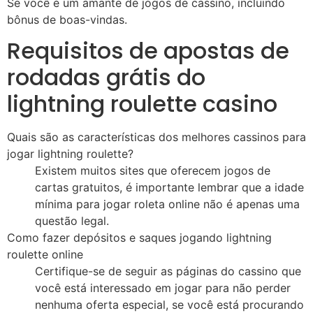
Se você é um amante de jogos de cassino, incluindo
bônus de boas-vindas.
Requisitos de apostas de
rodadas grátis do
lightning roulette casino
Quais são as características dos melhores cassinos para
jogar lightning roulette?
Existem muitos sites que oferecem jogos de
cartas gratuitos, é importante lembrar que a idade
mínima para jogar roleta online não é apenas uma
questão legal.
Como fazer depósitos e saques jogando lightning
roulette online
Certifique-se de seguir as páginas do cassino que
você está interessado em jogar para não perder
nenhuma oferta especial, se você está procurando