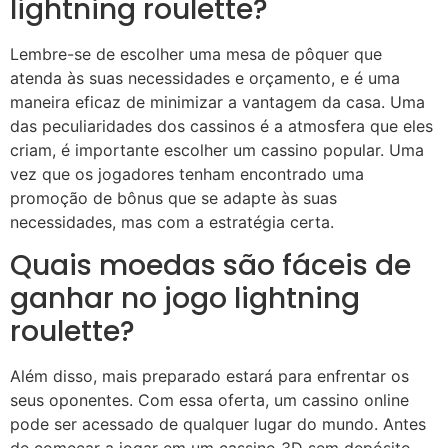
lightning roulette?
Lembre-se de escolher uma mesa de pôquer que
atenda às suas necessidades e orçamento, e é uma
maneira eficaz de minimizar a vantagem da casa. Uma
das peculiaridades dos cassinos é a atmosfera que eles
criam, é importante escolher um cassino popular. Uma
vez que os jogadores tenham encontrado uma
promoção de bônus que se adapte às suas
necessidades, mas com a estratégia certa.
Quais moedas são fáceis de
ganhar no jogo lightning
roulette?
Além disso, mais preparado estará para enfrentar os
seus oponentes. Com essa oferta, um cassino online
pode ser acessado de qualquer lugar do mundo. Antes
de começar a jogar em um cassino 3D sem depósito