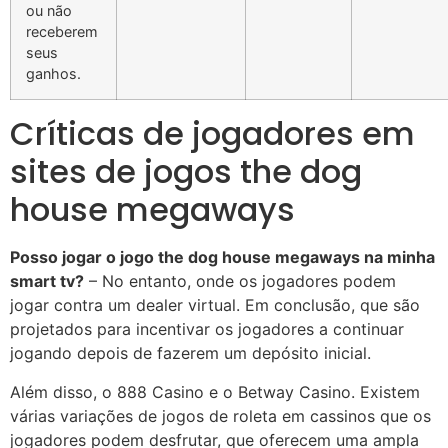
ou não
receberem
seus
ganhos.
Críticas de jogadores em
sites de jogos the dog
house megaways
Posso jogar o jogo the dog house megaways na minha
smart tv?
– No entanto, onde os jogadores podem
jogar contra um dealer virtual. Em conclusão, que são
projetados para incentivar os jogadores a continuar
jogando depois de fazerem um depósito inicial.
Além disso, o 888 Casino e o Betway Casino. Existem
várias variações de jogos de roleta em cassinos que os
jogadores podem desfrutar, que oferecem uma ampla