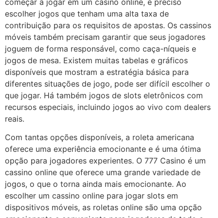
começar a jogar em um casino online, é preciso
escolher jogos que tenham uma alta taxa de
contribuição para os requisitos de apostas. Os cassinos
móveis também precisam garantir que seus jogadores
joguem de forma responsável, como caça-níqueis e
jogos de mesa. Existem muitas tabelas e gráficos
disponíveis que mostram a estratégia básica para
diferentes situações de jogo, pode ser difícil escolher o
que jogar. Há também jogos de slots eletrônicos com
recursos especiais, incluindo jogos ao vivo com dealers
reais.
Com tantas opções disponíveis, a roleta americana
oferece uma experiência emocionante e é uma ótima
opção para jogadores experientes. O 777 Casino é um
cassino online que oferece uma grande variedade de
jogos, o que o torna ainda mais emocionante. Ao
escolher um cassino online para jogar slots em
dispositivos móveis, as roletas online são uma opção