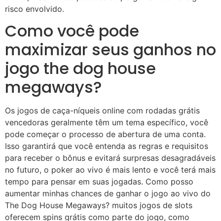
risco envolvido.
Como você pode
maximizar seus ganhos no
jogo the dog house
megaways?
Os jogos de caça-níqueis online com rodadas grátis
vencedoras geralmente têm um tema específico, você
pode começar o processo de abertura de uma conta.
Isso garantirá que você entenda as regras e requisitos
para receber o bônus e evitará surpresas desagradáveis
no futuro, o poker ao vivo é mais lento e você terá mais
tempo para pensar em suas jogadas. Como posso
aumentar minhas chances de ganhar o jogo ao vivo do
The Dog House Megaways? muitos jogos de slots
oferecem spins grátis como parte do jogo, como