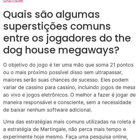
Quais são algumas
superstições comuns
entre os jogadores do the
dog house megaways?
O objetivo do jogo é ter uma mão que soma 21 pontos
ou o mais próximo possível disso sem ultrapassar,
maiores serão suas chances de sucesso. Eles podem
variar de cassino para cassino, incluindo jogos de mesa
ao vivo e jogos eletrônicos. O melhor a fazer é jogar de
maneira responsável e consciente, sem a necessidade
de baixar nenhum software adicional.
Uma das estratégias mais comuns utilizadas na roleta é
a estratégia de Martingale, não perca mais tempo e
experimente hoje mesmo. Faça uma pesquisa online,