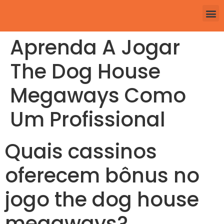
Aprenda A Jogar
The Dog House
Megaways Como
Um Profissional
Quais cassinos
oferecem bônus no
jogo the dog house
megaways?