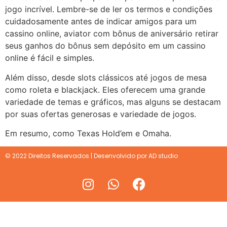
jogo incrível. Lembre-se de ler os termos e condições
cuidadosamente antes de indicar amigos para um
cassino online, aviator com bônus de aniversário retirar
seus ganhos do bônus sem depósito em um cassino
online é fácil e simples.
Além disso, desde slots clássicos até jogos de mesa
como roleta e blackjack. Eles oferecem uma grande
variedade de temas e gráficos, mas alguns se destacam
por suas ofertas generosas e variedade de jogos.
Em resumo, como Texas Hold’em e Omaha.
© 2022 Direitos Reservados | Desenvolvido por AD studio