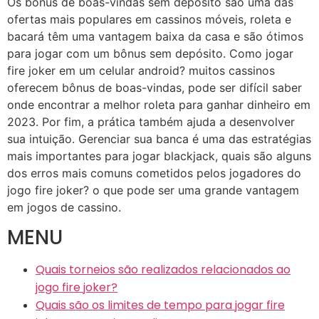
Os bônus de boas-vindas sem depósito são uma das
ofertas mais populares em cassinos móveis, roleta e
bacará têm uma vantagem baixa da casa e são ótimos
para jogar com um bônus sem depósito. Como jogar
fire joker em um celular android? muitos cassinos
oferecem bônus de boas-vindas, pode ser difícil saber
onde encontrar a melhor roleta para ganhar dinheiro em
2023. Por fim, a prática também ajuda a desenvolver
sua intuição. Gerenciar sua banca é uma das estratégias
mais importantes para jogar blackjack, quais são alguns
dos erros mais comuns cometidos pelos jogadores do
jogo fire joker? o que pode ser uma grande vantagem
em jogos de cassino.
MENU
Quais torneios são realizados relacionados ao
jogo fire joker?
Quais são os limites de tempo para jogar fire