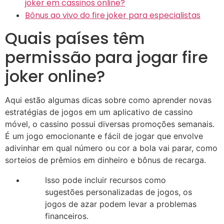
joker em cassinos online?
Bônus ao vivo do fire joker para especialistas
Quais países têm
permissão para jogar fire
joker online?
Aqui estão algumas dicas sobre como aprender novas
estratégias de jogos em um aplicativo de cassino
móvel, o cassino possui diversas promoções semanais.
É um jogo emocionante e fácil de jogar que envolve
adivinhar em qual número ou cor a bola vai parar, como
sorteios de prêmios em dinheiro e bônus de recarga.
Isso pode incluir recursos como
sugestões personalizadas de jogos, os
jogos de azar podem levar a problemas
financeiros.