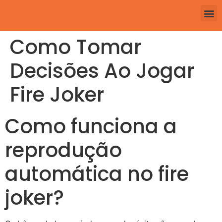
Como Tomar
Decisões Ao Jogar
Fire Joker
Como funciona a
reprodução
automática no fire
joker?