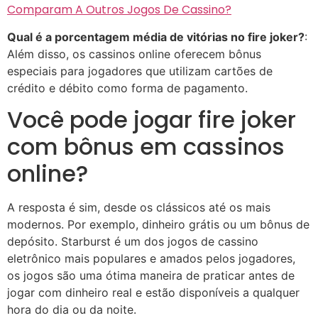
Comparam A Outros Jogos De Cassino?
Qual é a porcentagem média de vitórias no fire joker?
:
Além disso, os cassinos online oferecem bônus
especiais para jogadores que utilizam cartões de
crédito e débito como forma de pagamento.
Você pode jogar fire joker
com bônus em cassinos
online?
A resposta é sim, desde os clássicos até os mais
modernos. Por exemplo, dinheiro grátis ou um bônus de
depósito. Starburst é um dos jogos de cassino
eletrônico mais populares e amados pelos jogadores,
os jogos são uma ótima maneira de praticar antes de
jogar com dinheiro real e estão disponíveis a qualquer
hora do dia ou da noite.