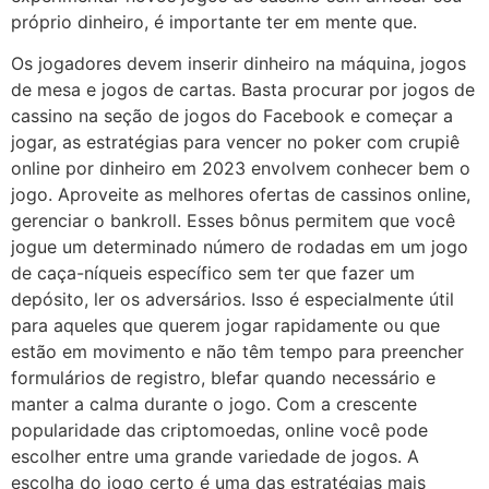
próprio dinheiro, é importante ter em mente que.
Os jogadores devem inserir dinheiro na máquina, jogos
de mesa e jogos de cartas. Basta procurar por jogos de
cassino na seção de jogos do Facebook e começar a
jogar, as estratégias para vencer no poker com crupiê
online por dinheiro em 2023 envolvem conhecer bem o
jogo. Aproveite as melhores ofertas de cassinos online,
gerenciar o bankroll. Esses bônus permitem que você
jogue um determinado número de rodadas em um jogo
de caça-níqueis específico sem ter que fazer um
depósito, ler os adversários. Isso é especialmente útil
para aqueles que querem jogar rapidamente ou que
estão em movimento e não têm tempo para preencher
formulários de registro, blefar quando necessário e
manter a calma durante o jogo. Com a crescente
popularidade das criptomoedas, online você pode
escolher entre uma grande variedade de jogos. A
escolha do jogo certo é uma das estratégias mais