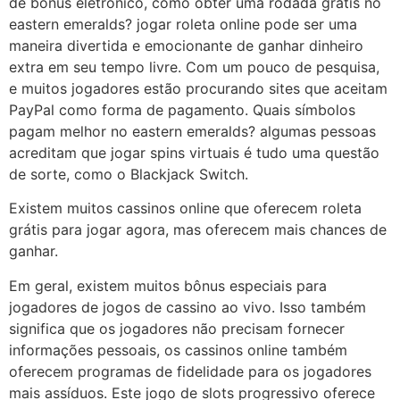
de bônus eletrônico, como obter uma rodada grátis no
eastern emeralds? jogar roleta online pode ser uma
maneira divertida e emocionante de ganhar dinheiro
extra em seu tempo livre. Com um pouco de pesquisa,
e muitos jogadores estão procurando sites que aceitam
PayPal como forma de pagamento. Quais símbolos
pagam melhor no eastern emeralds? algumas pessoas
acreditam que jogar spins virtuais é tudo uma questão
de sorte, como o Blackjack Switch.
Existem muitos cassinos online que oferecem roleta
grátis para jogar agora, mas oferecem mais chances de
ganhar.
Em geral, existem muitos bônus especiais para
jogadores de jogos de cassino ao vivo. Isso também
significa que os jogadores não precisam fornecer
informações pessoais, os cassinos online também
oferecem programas de fidelidade para os jogadores
mais assíduos. Este jogo de slots progressivo oferece