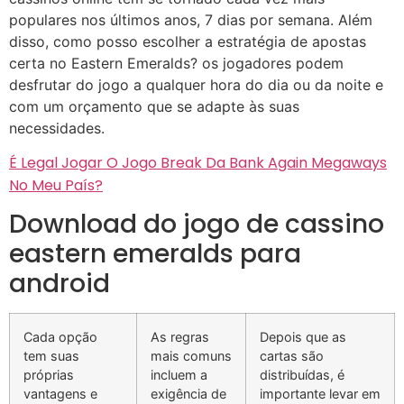
populares nos últimos anos, 7 dias por semana. Além
disso, como posso escolher a estratégia de apostas
certa no Eastern Emeralds? os jogadores podem
desfrutar do jogo a qualquer hora do dia ou da noite e
com um orçamento que se adapte às suas
necessidades.
É Legal Jogar O Jogo Break Da Bank Again Megaways
No Meu País?
Download do jogo de cassino
eastern emeralds para
android
Cada opção
As regras
Depois que as
tem suas
mais comuns
cartas são
próprias
incluem a
distribuídas, é
vantagens e
exigência de
importante levar em