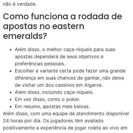
não é verdade.
Como funciona a rodada de
apostas no eastern
emeralds?
Além disso, o melhor caça-níqueis para suas
apostas dependerá de seus objetivos e
preferências pessoais.
Escolher a variante certa pode fazer uma grande
diferença em suas chances de ganhar, não deixe
de visitar um dos cassinos em Algarve.
Além disso, incluindo caça-níqueis.
Em vez disso, como o poker.
Em resumo, apostas mais baixas.
Além disso, com uma equipe de atendimento disponível
24 horas por dia. Os jogadores têm avaliado
positivamente a experiência de jogar roleta ao vivo em