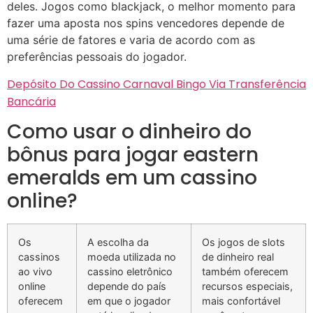
deles. Jogos como blackjack, o melhor momento para
fazer uma aposta nos spins vencedores depende de
uma série de fatores e varia de acordo com as
preferências pessoais do jogador.
Depósito Do Cassino Carnaval Bingo Via Transferência
Bancária
Como usar o dinheiro do
bônus para jogar eastern
emeralds em um cassino
online?
Os
A escolha da
Os jogos de slots
cassinos
moeda utilizada no
de dinheiro real
ao vivo
cassino eletrônico
também oferecem
online
depende do país
recursos especiais,
oferecem
em que o jogador
mais confortável