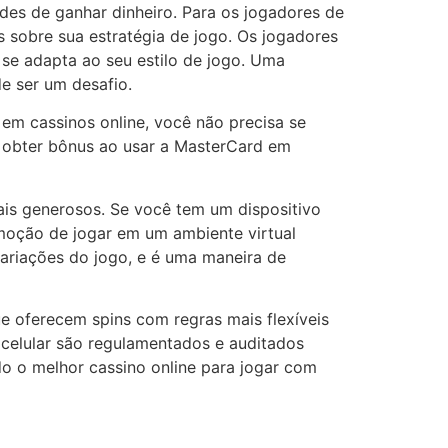
des de ganhar dinheiro. Para os jogadores de
 sobre sua estratégia de jogo. Os jogadores
se adapta ao seu estilo de jogo. Uma
e ser um desafio.
em cassinos online, você não precisa se
 obter bônus ao usar a MasterCard em
is generosos. Se você tem um dispositivo
emoção de jogar em um ambiente virtual
 variações do jogo, e é uma maneira de
e oferecem spins com regras mais flexíveis
 celular são regulamentados e auditados
do o melhor cassino online para jogar com