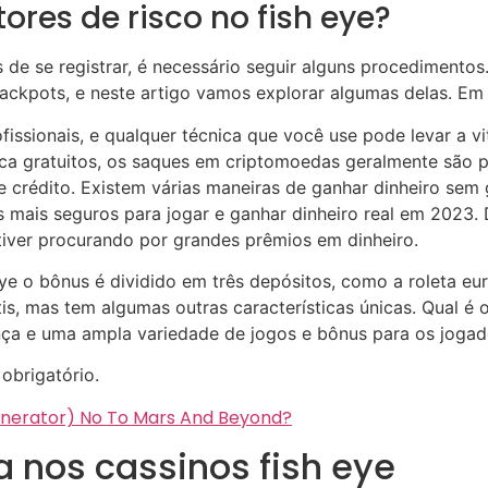
ores de risco no fish eye?
s de se registrar, é necessário seguir alguns procedimentos
ackpots, e neste artigo vamos explorar algumas delas. Em 
fissionais, e qualquer técnica que você use pode levar a v
ática gratuitos, os saques em criptomoedas geralmente são
de crédito. Existem várias maneiras de ganhar dinheiro se
mais seguros para jogar e ganhar dinheiro real em 2023. D
tiver procurando por grandes prêmios em dinheiro.
e o bônus é dividido em três depósitos, como a roleta eur
tis, mas tem algumas outras características únicas. Qual 
ça e uma ampla variedade de jogos e bônus para os jogad
obrigatório.
erator) No To Mars And Beyond?
nos cassinos fish eye