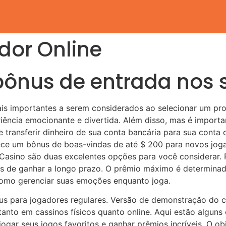
dor Online
nus de entrada nos sl
is importantes a serem considerados ao selecionar um pro
ência emocionante e divertida. Além disso, mas é importa
 transferir dinheiro de sua conta bancária para sua conta
erece um bônus de boas-vindas de até $ 200 para novos jo
 Casino são duas excelentes opções para você considerar. P
s de ganhar a longo prazo. O prêmio máximo é determinado
como gerenciar suas emoções enquanto joga.
s para jogadores regulares. Versão de demonstração do c
tanto em cassinos físicos quanto online. Aqui estão algun
ogar seus jogos favoritos e ganhar prêmios incríveis. O ob