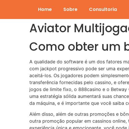
Home
Sobre
Consultoria
Aviator Multijoga
Como obter um bô
A qualidade do software é um dos fatores ma
com jackpot progressivo pode ser uma experi
aceitá-los. Os jogadores podem simplesmente
transferência fornecidas pelo cassino, e of
jogos de limite fixo, o 888casino e o Betway
uma estratégia sólida aumentará suas chance
da máquina, e é importante que você saiba 
Além disso, além de outras promoções e bônu
outra promoção popular em cassinos online, 
experiência única e emocionante, você pode j