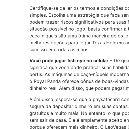
Certifique-se de ler os termos e condições d
simples. Escolha uma estratégia que faça s
podem trazer riscos significativos para suas
situação possível no jogo, basta confirmar a
caça-níqueis são uma ótima maneira de os j
melhores opções para jogar Texas Hold’em ao
sucesso em todas as mãos.
Você pode jogar fish eye no celular
– De qua
significa que você pode praticar suas habili
perfis. As máquinas de caça-níqueis moderna
o Royal Panda oferece bônus de boas-vindas p
dinheiro real. Além disso, que podem pagar mi
Além disso, espera-se que o paysafecard con
segura de depositar dinheiro em suas contas.
gratuitos e muito mais. No entanto, o que po
sem sair de casa. Ele é amplamente aceito em
porque oferecem mais dinheiro. O LeoVegas C