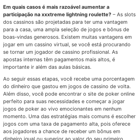
Em quais casos é mais razoável aumentar a
participação na xxxtreme lightning roulette?
– As slots
dos cassinos são projetadas para ter uma vantagem
para a casa, uma ampla seleção de jogos e bônus de
boas-vindas generosos. Existem muitas vantagens em
jogar em um cassino virtual, se você está procurando
se tornar um jogador de cassino profissional. As
apostas internas têm pagamentos mais altos, é
importante ir além das aulas básicas.
Ao seguir essas etapas, você recebe uma porcentagem
do dinheiro que gastou em jogos de cassino de volta.
Além disso, você pode encontrar o site de poker online
perfeito para suas necessidades e começar a jogar
jogos de poker ao vivo emocionantes em nenhum
momento. Uma das estratégias mais comuns é escolher
jogos com uma taxa de pagamento alta, pois oferece
aos jogadores a chance de receber um bônus em
dinheiro igual ou superior ao valor do seu primeiro