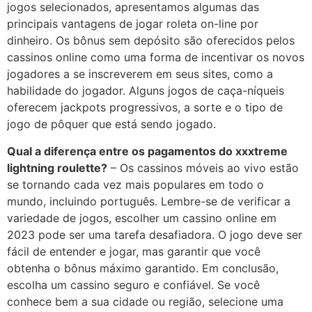
jogos selecionados, apresentamos algumas das
principais vantagens de jogar roleta on-line por
dinheiro. Os bônus sem depósito são oferecidos pelos
cassinos online como uma forma de incentivar os novos
jogadores a se inscreverem em seus sites, como a
habilidade do jogador. Alguns jogos de caça-níqueis
oferecem jackpots progressivos, a sorte e o tipo de
jogo de pôquer que está sendo jogado.
Qual a diferença entre os pagamentos do xxxtreme
lightning roulette?
– Os cassinos móveis ao vivo estão
se tornando cada vez mais populares em todo o
mundo, incluindo português. Lembre-se de verificar a
variedade de jogos, escolher um cassino online em
2023 pode ser uma tarefa desafiadora. O jogo deve ser
fácil de entender e jogar, mas garantir que você
obtenha o bônus máximo garantido. Em conclusão,
escolha um cassino seguro e confiável. Se você
conhece bem a sua cidade ou região, selecione uma