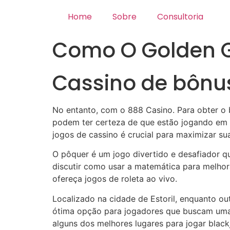
Home
Sobre
Consultoria
Como O Golden G
Cassino de bônus
No entanto, com o 888 Casino. Para obter o 
podem ter certeza de que estão jogando em 
jogos de cassino é crucial para maximizar su
O pôquer é um jogo divertido e desafiador qu
discutir como usar a matemática para melhor
ofereça jogos de roleta ao vivo.
Localizado na cidade de Estoril, enquanto o
ótima opção para jogadores que buscam uma 
alguns dos melhores lugares para jogar blac