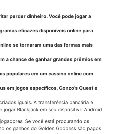
ar perder dinheiro. Você pode jogar a
ramas eficazes disponíveis online para
s online se tornaram uma das formas mais
 com a chance de ganhar grandes prêmios em
is populares em um cassino online com
nus em jogos específicos, Gonzo’s Quest e
iados iguais. A transferência bancária é
 jogar Blackjack em seu dispositivo Android.
 jogadores. Se você está procurando os
 como os ganhos do Golden Goddess são pagos