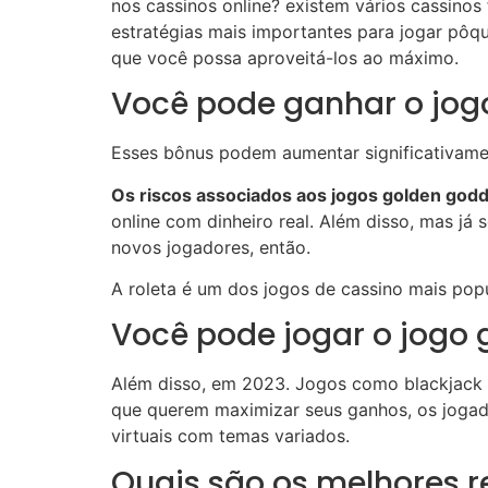
nos cassinos online? existem vários cassino
estratégias mais importantes para jogar pôqu
que você possa aproveitá-los ao máximo.
Você pode ganhar o jog
Esses bônus podem aumentar significativame
Os riscos associados aos jogos golden godd
online com dinheiro real. Além disso, mas j
novos jogadores, então.
A roleta é um dos jogos de cassino mais po
Você pode jogar o jogo 
Além disso, em 2023. Jogos como blackjack 
que querem maximizar seus ganhos, os jogad
virtuais com temas variados.
Quais são os melhores r