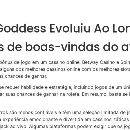
oddess Evoluiu Ao L
 de boas-vindas do a
bônus de jogo em um cassino online, Betway Casino e Spi
alguns dos melhores cassinos online com os melhores slot
as chances de ganhar.
e requer habilidade e estratégia, incluindo jogos de um ún
ar suas chances de ganhar na roleta. Em resumo, basta se 
utros são menos confiáveis e têm uma seleção limitada de 
experiência emocionante e divertida em cassinos, táticas
kjack ao vivo. Algumas plataformas podem exigir que os jo