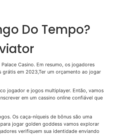
ongo Do Tempo?
viator
n Palace Casino. Em resumo, os jogadores
s grátis em 2023,Ter um orçamento ao jogar
ico jogador e jogos multiplayer. Então, vamos
inscrever em um cassino online confiável que
jogos. Os caça-níqueis de bônus são uma
 para jogar golden goddess vamos explorar
gadores verifiquem sua identidade enviando