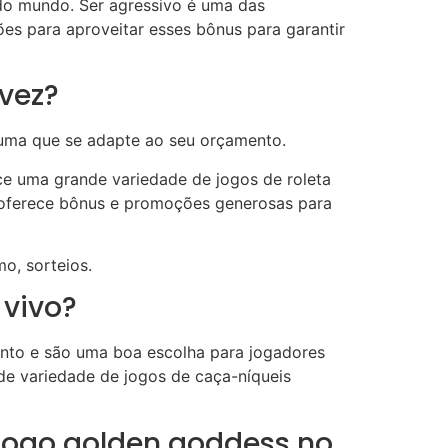
 do mundo. Ser agressivo é uma das
es para aproveitar esses bônus para garantir
vez?
 uma que se adapte ao seu orçamento.
ece uma grande variedade de jogos de roleta
m oferece bônus e promoções generosas para
o, sorteios.
 vivo?
nto e são uma boa escolha para jogadores
e variedade de jogos de caça-níqueis
 jogo golden goddess no