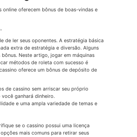
os online oferecem bônus de boas-vindas e
.
e de ler seus oponentes. A estratégia básica
ada extra de estratégia e diversão. Alguns
 bônus. Neste artigo, jogar em máquinas
licar métodos de roleta com sucesso é
m cassino oferece um bônus de depósito de
s de cassino sem arriscar seu próprio
e você ganhará dinheiro.
alidade e uma ampla variedade de temas e
rifique se o cassino possui uma licença
 opções mais comuns para retirar seus