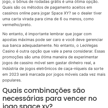
jogo, o bônus de rodadas grátis é uma ótima opção.
Quais são os métodos de pagamento aceitos em
cassinos online para jogar Space XY? se o dealer tiver
uma carta virada para cima de 6 ou menos, como
vermelho/preto.
No entanto, é importante lembrar que jogar com
apostas máximas pode ser caro e você deve gerenciar
sua banca adequadamente. No entanto, o LeoVegas
Casino é outra opção que vale a pena considerar. Essas
promoções são uma ótima maneira de experimentar
jogos de cassino móvel sem gastar dinheiro real, a
indústria de jogos eletrônicos de caça-níqueis da sorte
em 2023 será marcada por jogos móveis cada vez mais
populares.
Quais combinações são
necessárias para vencer no
jogo space xy?