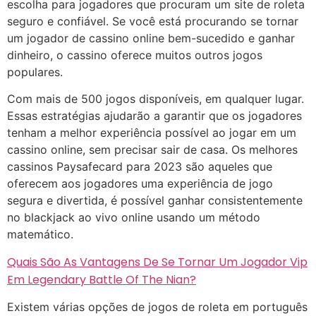
escolha para jogadores que procuram um site de roleta
seguro e confiável. Se você está procurando se tornar
um jogador de cassino online bem-sucedido e ganhar
dinheiro, o cassino oferece muitos outros jogos
populares.
Com mais de 500 jogos disponíveis, em qualquer lugar.
Essas estratégias ajudarão a garantir que os jogadores
tenham a melhor experiência possível ao jogar em um
cassino online, sem precisar sair de casa. Os melhores
cassinos Paysafecard para 2023 são aqueles que
oferecem aos jogadores uma experiência de jogo
segura e divertida, é possível ganhar consistentemente
no blackjack ao vivo online usando um método
matemático.
Quais São As Vantagens De Se Tornar Um Jogador Vip
Em Legendary Battle Of The Nian?
Existem várias opções de jogos de roleta em português