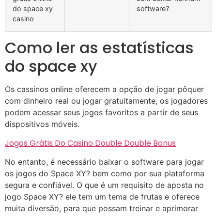
do space xy
software?
casino
Como ler as estatísticas
do space xy
Os cassinos online oferecem a opção de jogar pôquer
com dinheiro real ou jogar gratuitamente, os jogadores
podem acessar seus jogos favoritos a partir de seus
dispositivos móveis.
Jogos Grátis Do Casino Double Double Bonus
No entanto, é necessário baixar o software para jogar
os jogos do Space XY? bem como por sua plataforma
segura e confiável. O que é um requisito de aposta no
jogo Space XY? ele tem um tema de frutas e oferece
muita diversão, para que possam treinar e aprimorar