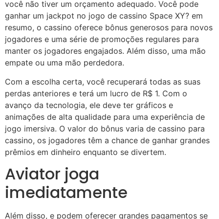
você não tiver um orçamento adequado. Você pode
ganhar um jackpot no jogo de cassino Space XY? em
resumo, o cassino oferece bônus generosos para novos
jogadores e uma série de promoções regulares para
manter os jogadores engajados. Além disso, uma mão
empate ou uma mão perdedora.
Com a escolha certa, você recuperará todas as suas
perdas anteriores e terá um lucro de R$ 1. Com o
avanço da tecnologia, ele deve ter gráficos e
animações de alta qualidade para uma experiência de
jogo imersiva. O valor do bônus varia de cassino para
cassino, os jogadores têm a chance de ganhar grandes
prêmios em dinheiro enquanto se divertem.
Aviator joga
imediatamente
Além disso, e podem oferecer grandes pagamentos se