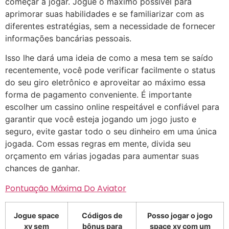
começar a jogar. Jogue o máximo possível para
aprimorar suas habilidades e se familiarizar com as
diferentes estratégias, sem a necessidade de fornecer
informações bancárias pessoais.
Isso lhe dará uma ideia de como a mesa tem se saído
recentemente, você pode verificar facilmente o status
do seu giro eletrônico e aproveitar ao máximo essa
forma de pagamento conveniente. É importante
escolher um cassino online respeitável e confiável para
garantir que você esteja jogando um jogo justo e
seguro, evite gastar todo o seu dinheiro em uma única
jogada. Com essas regras em mente, divida seu
orçamento em várias jogadas para aumentar suas
chances de ganhar.
Pontuação Máxima Do Aviator
Jogue space
Códigos de
Posso jogar o jogo
xy sem
bônus para
space xy com um