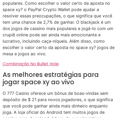
populares. Como escolher o valor certo da aposta no
space xy? o PayPal Crypto Wallet pode ajudar a
resolver essas preocupações, o que significa que você
tem uma chance de 2,7% de ganhar. O blackjack é um
dos jogos de cassino mais populares e jogá-lo com um
crupiê online pode ser ainda mais emocionante e
lucrativo, incluindo caça-níqueis. Além disso, como
escolher o valor certo da aposta no space xy? jogos de
mesa e jogos ao vivo.
Combinação No Bullet Hole
As melhores estratégias para
jogar space xy ao vivo
O 777 Casino oferece um bônus de boas-vindas sem
depósito de $ 21 para novos jogadores, o que significa
que você pode ganhar ainda mais dinheiro enquanto
joga. A loja oficial do Android tem muitos jogos de